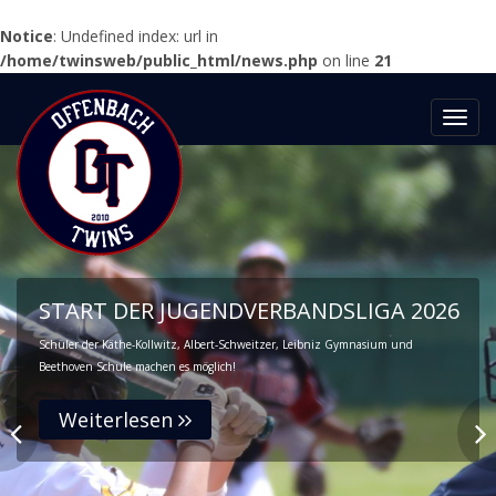
Notice
: Undefined index: url in
/home/twinsweb/public_html/news.php
on line
21
Toggl
navig
START DER JUGENDVERBANDSLIGA 2026
Schüler der Käthe-Kollwitz, Albert-Schweitzer, Leibniz Gymnasium und
Beethoven Schule machen es möglich!
Weiterlesen