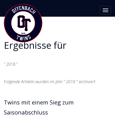
Toggl
navig
Ergebnisse für
“ 2018 ”
Folgende Artikeln wurden im Jahr “ 2018 ” archiviert:
Twins mit einem Sieg zum
Saisonabschluss