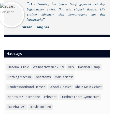
Das Training hat immer Spaß gemacht bei den
Offenbacher Twins. Ihr seid einfach Klasse. Die
Trainer kümmern sich hervorragend um den
Nachwuchs
Susan, Langner
Hashtags
Baseball Clinic
Weihnachtsfeier 2019
DBV
Baseball Camp
Pitching Machine
phantoms
Mainuferfest
Landessportbund Hessen
School Classics
Rhein-Main Gebiet
Sportplatz Rosenhöhe
erbstadt
Friedrich Ebert Gymnasium
Baseball AG
Schule am Ried