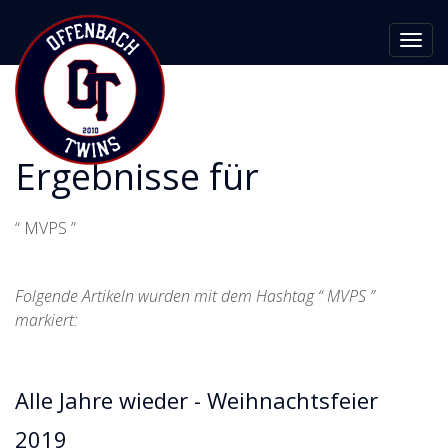
Toggl
navig
Ergebnisse für
“ MVPS ”
Folgende Artikeln wurden mit dem Hashtag “ MVPS ”
markiert:
Alle Jahre wieder - Weihnachtsfeier
2019