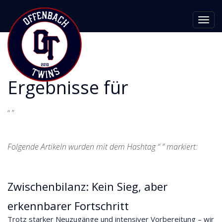
Toggl
navig
Ergebnisse für
“ ”
Folgende Artikeln wurden mit dem Hashtag “ ” markiert:
Zwischenbilanz: Kein Sieg, aber
erkennbarer Fortschritt
Trotz starker Neuzugänge und intensiver Vorbereitung – wir