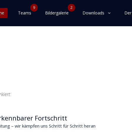
9
2
me
Teams
Bildergalerie
Downloads
Der
kiert:
rkennbarer Fortschritt
ung – wir kämpfen uns Schritt für Schritt heran