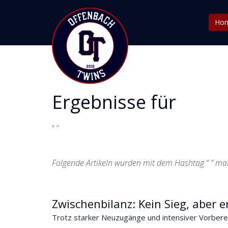
Ho
Ergebnisse für
“ ”
Folgende Artikeln wurden mit dem Hashtag “ ” mar
Zwischenbilanz: Kein Sieg, aber e
Trotz starker Neuzugänge und intensiver Vorbereit