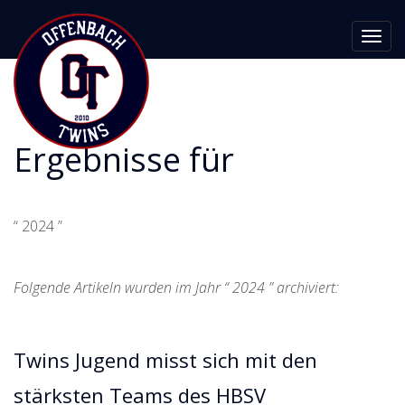
Toggl
navig
Ergebnisse für
“ 2024 ”
Folgende Artikeln wurden im Jahr “ 2024 ” archiviert:
Twins Jugend misst sich mit den
stärksten Teams des HBSV