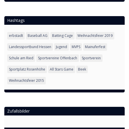
Hashtags
erbstadt
Baseball AG
Batting Cage
Weihnachtsfeier 2019
Landessportbund Hessen
Jugend
MVPS
Mainuferfest
Schule am Ried
Sportvereine Offenbach
Sportverein
Sportplatz Rosenhöhe
All Stars Game
Beek
Weihnachtsfeier 2015
Zufallsbilder