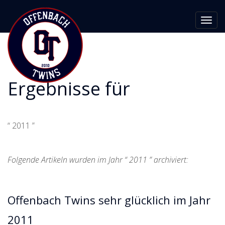
Toggl
navig
Ergebnisse für
“ 2011 ”
Folgende Artikeln wurden im Jahr “ 2011 ” archiviert:
Offenbach Twins sehr glücklich im Jahr
2011