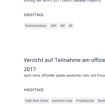
Ehrung der MVPs 2017 (Most Valuable Players)
HASHTAGS
Weihnachtsfeier
MVP
MIP
BP
Verzicht auf Teilnahme am offizie
2017
Auch ohne offizielle Spiele weiterhin sehr viel Fre
HASHTAGS
Edith-Stein-Schule
Baseball Camp
Projektwoche
Base