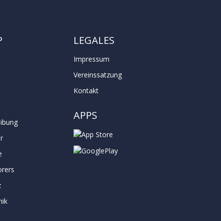
P
LEGALES
Impressum
Vereinssatzung
e
Kontakt
APPS
ibung
r
e
orers
z
nik