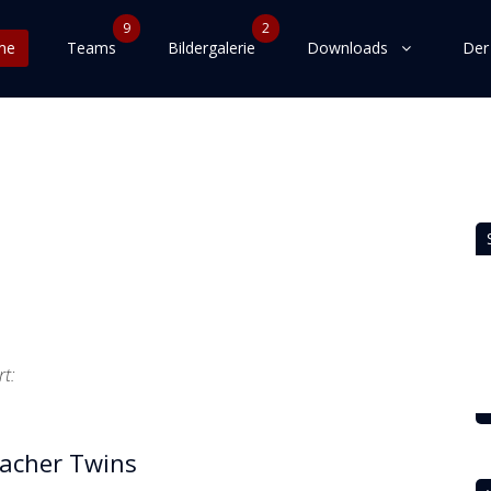
9
2
me
Teams
Bildergalerie
Downloads
Der
rt:
bacher Twins