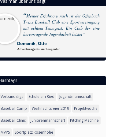
Was man über uns sagt
Meiner Erfahrung nach ist der Offenbach
Twins Baseball Club eine Sportvereinigung
mit echtem Teamgeist. Ein Club der eine
hervorragende Jugendarbeit leistet
Domenik, Otte
Advertiseagents Werbeagentur
Hashtags
Verbandsliga
Schule am Ried
Jugendmannschaft
Baseball Camp
Weihnachtsfeier 2019
Projektwoche
Baseball Clinic
Juniorenmannschaft
Pitching Machine
MVPS
Sportplatz Rosenhöhe