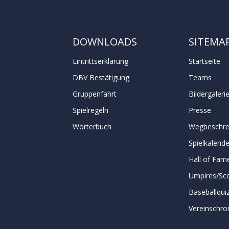
DOWNLOADS
SITEMA
Eintrittserklärung
Startseite
DBV Bestätigung
Teams
Gruppenfahrt
Bildergaleri
Spielregeln
Presse
Wörterbuch
Wegbeschre
Spielkalende
Hall of Fam
Umpires/Sc
Baseballqui
Vereinschro