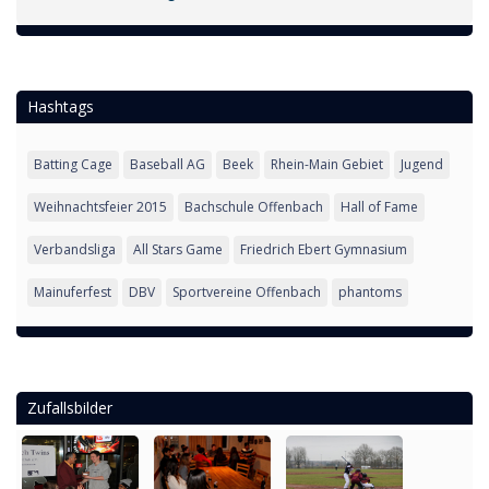
Hashtags
Batting Cage
Baseball AG
Beek
Rhein-Main Gebiet
Jugend
Weihnachtsfeier 2015
Bachschule Offenbach
Hall of Fame
Verbandsliga
All Stars Game
Friedrich Ebert Gymnasium
Mainuferfest
DBV
Sportvereine Offenbach
phantoms
Zufallsbilder