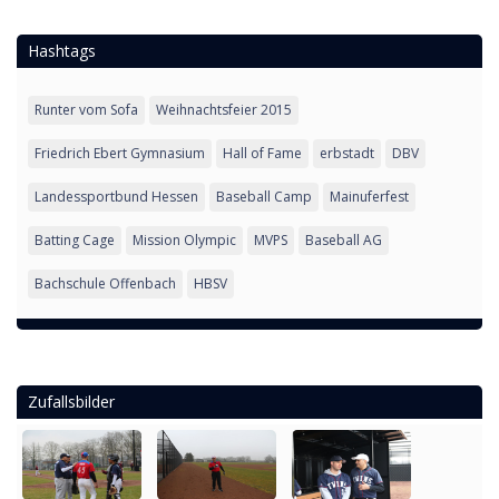
Hashtags
Runter vom Sofa
Weihnachtsfeier 2015
Friedrich Ebert Gymnasium
Hall of Fame
erbstadt
DBV
Landessportbund Hessen
Baseball Camp
Mainuferfest
Batting Cage
Mission Olympic
MVPS
Baseball AG
Bachschule Offenbach
HBSV
Zufallsbilder